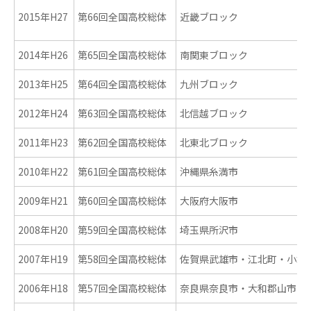
2015年H27
第66回全国高校総体
近畿ブロック
2014年H26
第65回全国高校総体
南関東ブロック
2013年H25
第64回全国高校総体
九州ブロック
2012年H24
第63回全国高校総体
北信越ブロック
2011年H23
第62回全国高校総体
北東北ブロック
2010年H22
第61回全国高校総体
沖縄県糸満市
2009年H21
第60回全国高校総体
大阪府大阪市
2008年H20
第59回全国高校総体
埼玉県所沢市
2007年H19
第58回全国高校総体
佐賀県武雄市・江北町・小城
2006年H18
第57回全国高校総体
奈良県奈良市・大和郡山市