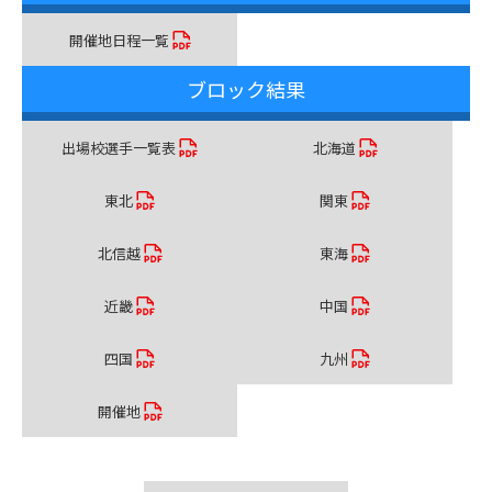
開催地日程一覧
ブロック結果
出場校選手一覧表
北海道
東北
関東
北信越
東海
近畿
中国
四国
九州
開催地