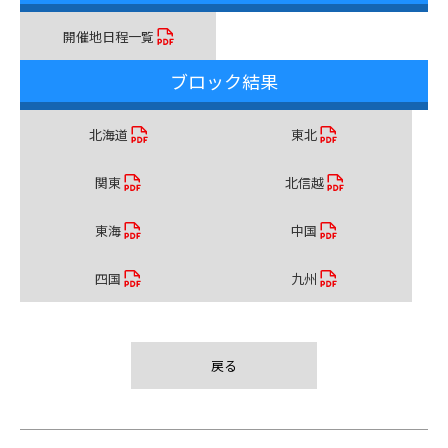
開催地日程一覧
ブロック結果
北海道
東北
関東
北信越
東海
中国
四国
九州
戻る