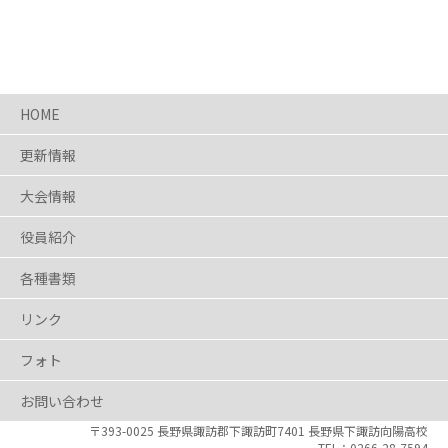
HOME
更新情報
大会情報
役員紹介
各種書類
リンク
フォト
お問い合わせ
〒393-0025 長野県
諏訪郡下諏訪町7401
長野県下諏訪向陽高校
0266-28-7594