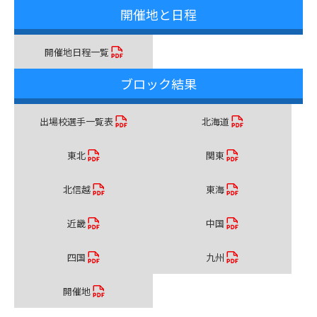
開催地と日程
開催地日程一覧
ブロック結果
出場校選手一覧表
北海道
東北
関東
北信越
東海
近畿
中国
四国
九州
開催地