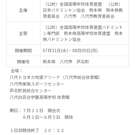
（公財）全国高等学校体育連盟 （公財）
主催
日本バドミントン協会 熊本県 熊本県教
育委員会 八代市 八代市教育委員会
（公財）全国高等学校体育連盟バドミント
主管
ン専門部 熊本県高等学校体育連盟 熊本
県バドミントン協会
開催期間
07月31日(水)
~
08月05日(月)
開催地
熊本県 八代市 芦北町
会場：
八代トヨオカ地建アリーナ（八代市総合体育館）
八代市東陽スポーツセンター
芦北町民総合センター
八代白百合学園高等学校 体育館
期日：７月３１日 開会式
８月１日～８月５日 競技
１日目競技終了 ２０：３２