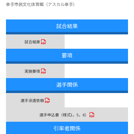
幸手市民文化体育館（アスカル幸手）
試合結果
試合結果
要項
実施要項
選手関係
選手派遣依頼
選手申込書（様式1，5，6）
引率者関係