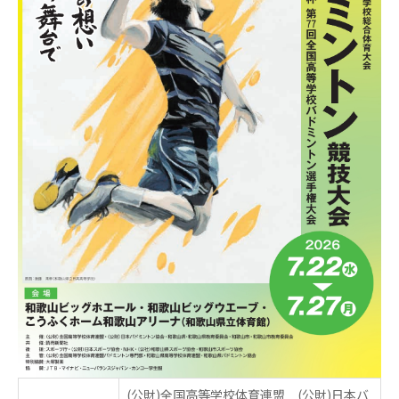
(公財)全国高等学校体育連盟 (公財)日本バ